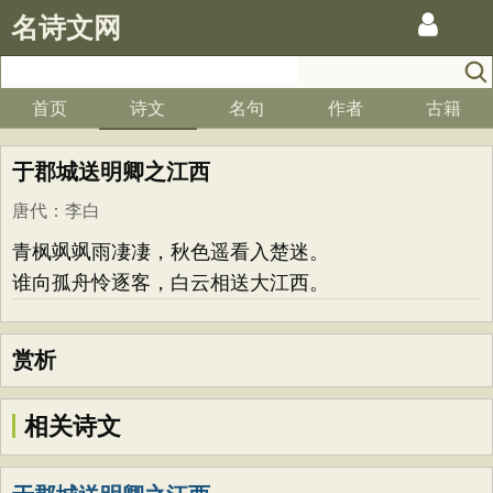
名诗文网
首页
诗文
名句
作者
古籍
于郡城送明卿之江西
唐代
：
李白
青枫飒飒雨凄凄，秋色遥看入楚迷。
谁向孤舟怜逐客，白云相送大江西。
赏析
相关诗文