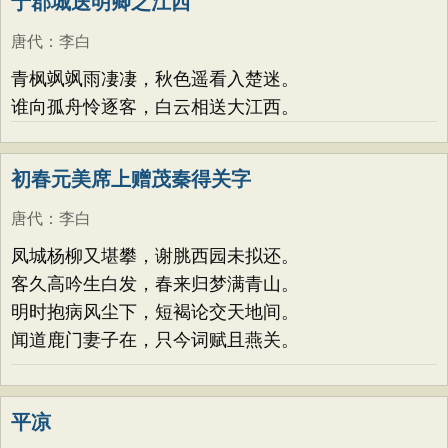
于郡城送明卿之江西
唐代
：
李白
青枫飒飒雨凄凄，秋色遥看入楚迷。
谁向孤舟怜逐客，白云相送大江西。
初春元美席上赠茂秦得关字
唐代
：
李白
凤城杨柳又堪攀，谢脁西园未拟还。
客久高吟生白发，春来归梦满青山。
明时抱病风尘下，短褐论交天地间。
闻道鹿门妻子在，只今词赋且燕关。
平凉