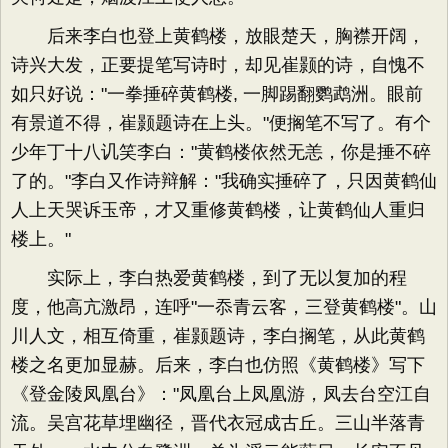
后来李白也登上黄鹤楼，放眼楚天，胸襟开阔，
诗兴大发，正要提笔写诗时，却见崔颢的诗，自愧不
如只好说："一拳捶碎黄鹤楼, 一脚踢翻鹦鹉洲。眼前
有景道不得，崔颢题诗在上头。"便搁笔不写了。有个
少年丁十八讥笑李白："黄鹤楼依然无恙，你是捶不碎
了的。"李白又作诗辩解："我确实捶碎了，只因黄鹤仙
人上天哭诉玉帝，才又重修黄鹤楼，让黄鹤仙人重归
楼上。"
实际上，李白热爱黄鹤楼，到了无以复加的程
度，他高亢激昂，连呼"一忝青云客，三登黄鹤楼"。山
川人文，相互倚重，崔颢题诗，李白搁笔，从此黄鹤
楼之名更加显赫。后来，李白也仿照《黄鹤楼》写下
《登金陵凤凰台》："凤凰台上凤凰游，凤去台空江自
流。吴宫花草埋幽径，晋代衣冠成古丘。三山半落青