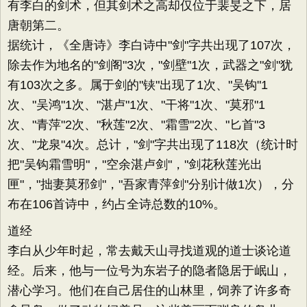
有李白的剑术，但其剑术之高却仅位于裴旻之下，居
唐朝第二。
据统计，《全唐诗》李白诗中"剑"字共出现了107次，
除去作为地名的"剑阁"3次，"剑壁"1次，武器之"剑"犹
有103次之多。属于剑的"铗"出现了1次、"吴钩"1
次、"吴鸿"1次、"湛卢"1次、"干将"1次、"莫邪"1
次、"青萍"2次、"秋莲"2次、"霜雪"2次、"匕首"3
次、"龙泉"4次。总计，"剑"字共出现了118次（统计时
把"吴钩霜雪明"，"空余湛卢剑"，"剑花秋莲光出
匣"，"拙妻莫邪剑"，"吾家青萍剑"分别计做1次），分
布在106首诗中，约占全诗总数的10%。
道经
李白从少年时起，常去戴天山寻找道观的道士谈论道
经。后来，他与一位号为东岩子的隐者隐居于岷山，
潜心学习。他们在自己居住的山林里，饲养了许多奇