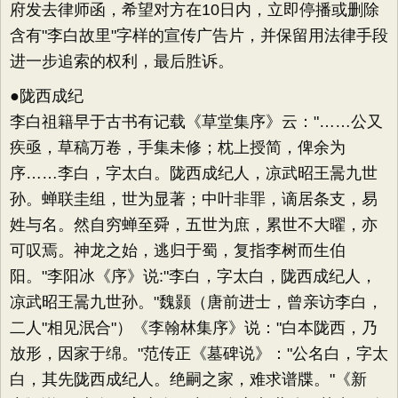
府发去律师函，希望对方在10日内，立即停播或删除
含有"李白故里"字样的宣传广告片，并保留用法律手段
进一步追索的权利，最后胜诉。
●陇西成纪
李白祖籍早于古书有记载《草堂集序》云："……公又
疾亟，草稿万卷，手集未修；枕上授简，俾余为
序……李白，字太白。陇西成纪人，凉武昭王暠九世
孙。蝉联圭组，世为显著；中叶非罪，谪居条支，易
姓与名。然自穷蝉至舜，五世为庶，累世不大曜，亦
可叹焉。神龙之始，逃归于蜀，复指李树而生伯
阳。"李阳冰《序》说:"李白，字太白，陇西成纪人，
凉武昭王暠九世孙。"魏颢（唐前进士，曾亲访李白，
二人"相见泯合"）《李翰林集序》说："白本陇西，乃
放形，因家于绵。"范传正《墓碑说》："公名白，字太
白，其先陇西成纪人。绝嗣之家，难求谱牒。"《新