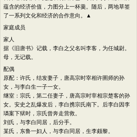
蕴含的经济价值，力图分上一杯羹。随后，两地草签
了一系列文化和经济的合作意向。▲
家庭成员
家人
据《旧唐书》记载，李白之父名叫李客，为任城尉。
母，无记载。
配偶
原配：许氏，结发妻子，唐高宗时宰相许圉师的孙
女，与李白生一子一女。
继室：宗氏，第二任妻子，唐高宗时宰相宗楚客的孙
女。安史之乱爆发后，李白携宗氏南下。后李白因李
璘案下狱时，宗氏曾奔走营救。
刘氏，与李白同居，后分手。
某氏，东鲁一妇人，与李白同居，生李颇黎。