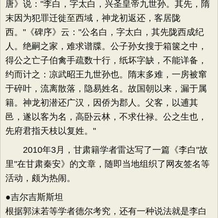
唐》说："李白，字太白，兴圣皇帝九世孙。其先，隋
末因为犯罪迁徙至西域，神龙初返还，客居陇
西。"《碑序》云："公名白，字太白，其先陇西成纪
人。绝嗣之家，难求谱牒。公子孙女搜于箱箧之中，
得公之亡子伯禽手疏数十行，纸坏字缺，不能详备，
约而计之：凉武昭王九世孙也。隋末多难，一房被窜
于碎叶，流离散落，隐易姓名。故国朝以来，漏于属
籍。神龙初潜还广汉，因侨为郡人。父客，以逋其
邑，遂以客为名，高卧云林，不求仕禄。公之生也，
先府君指天枝以复姓。"
2010年3月，甘肃籍学者雷达写了一篇《李白"故
里"在甘肃秦安》的文章，随即当地组织了网友签名等
活动，颇为热闹。
●吉尔吉斯斯坦
根据郭沫若等学者德尔考究，还有一种说法就是李白