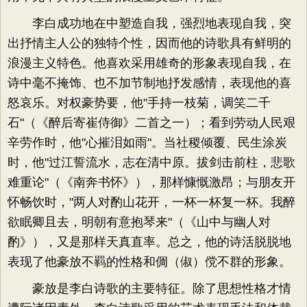
李白成功地在中塑造自我，强烈地表现自我，突
出抒情主人公的独特个性，因而他的诗歌具有鲜明的
浪漫主义特色。他喜欢采用雄奇的形象表现自我，在
诗中毫不掩饰、也不加节制地抒发感情，表现他的喜
怒哀乐。对权豪势要，他"手持一枝菊，调笑二千
石"（《醉后寄崔侍御》二首之一）；看到劳动人民艰
辛劳作时，他"心摧泪如雨"。当社稷倾覆、民生涂炭
时，他"过江誓流水，志在清中原。拔剑击前柱，悲歌
难重论"（《南奔书怀》），那样慷慨激昂；与朋友开
怀畅饮时，"两人对酌山花开，一杯一杯复一杯。我醉
欲眠卿且去，明朝有意抱琴来"（《山中与幽人对
酌》），又是那样天真直率。总之，他的诗活脱脱地
表现了他豪放不羁的性格和倜（俶）傥不群的形象。
豪放是李白诗歌的主要特征。除了思想性格才情