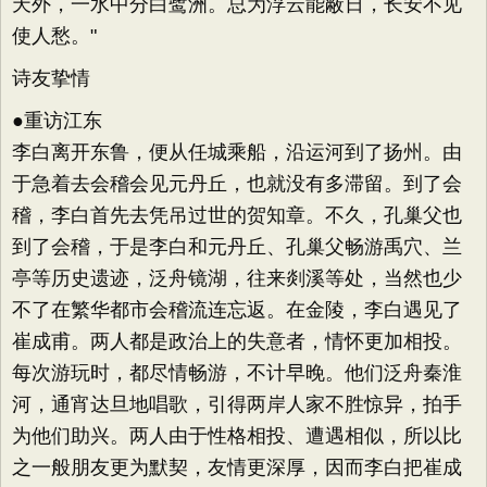
天外，一水中分白鹭洲。总为浮云能蔽日，长安不见
使人愁。"
诗友挚情
●重访江东
李白离开东鲁，便从任城乘船，沿运河到了扬州。由
于急着去会稽会见元丹丘，也就没有多滞留。到了会
稽，李白首先去凭吊过世的贺知章。不久，孔巢父也
到了会稽，于是李白和元丹丘、孔巢父畅游禹穴、兰
亭等历史遗迹，泛舟镜湖，往来剡溪等处，当然也少
不了在繁华都市会稽流连忘返。在金陵，李白遇见了
崔成甫。两人都是政治上的失意者，情怀更加相投。
每次游玩时，都尽情畅游，不计早晚。他们泛舟秦淮
河，通宵达旦地唱歌，引得两岸人家不胜惊异，拍手
为他们助兴。两人由于性格相投、遭遇相似，所以比
之一般朋友更为默契，友情更深厚，因而李白把崔成