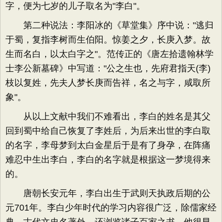
字，便为七岁的儿子取名为"李白"。
第二种说法：李阳冰的《草堂集》序中说："逃归
于蜀，复指李树而生伯阳。惊姜之夕，长庚入梦。故
生而名白，以太白字之"。范传正的《唐左拾遗翰林学
士李公新墓碑》中写道："公之生也，先府君指天(李)
枝以复姓，先夫人梦长庚而告祥，名之与字，咸取所
象"。
从以上文献中我们不难看出，李白的姓名是其父
回到蜀中给自己恢复了李姓后，为后来出世的李白取
的名字，李母梦到太白金星后于是有了身孕，在阵痛
难忍中生出李白，李白的名字就是根据这一梦境得来
的。
唐朝长安元年，李白出生于武则天执政后期的公
元701年。李白少年时代的学习内容很广泛，除儒家经