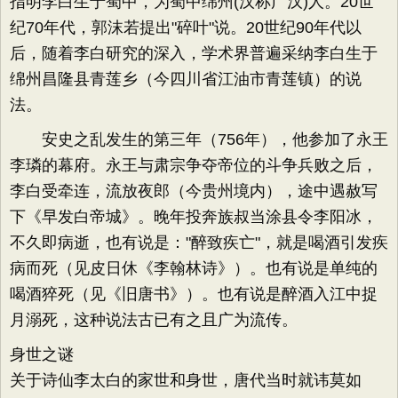
指明李白生于蜀中，为蜀中绵州(汉称广汉)人。20世
纪70年代，郭沫若提出"碎叶"说。20世纪90年代以
后，随着李白研究的深入，学术界普遍采纳李白生于
绵州昌隆县青莲乡（今四川省江油市青莲镇）的说
法。
安史之乱发生的第三年（756年），他参加了永王
李璘的幕府。永王与肃宗争夺帝位的斗争兵败之后，
李白受牵连，流放夜郎（今贵州境内），途中遇赦写
下《早发白帝城》。晚年投奔族叔当涂县令李阳冰，
不久即病逝，也有说是："醉致疾亡"，就是喝酒引发疾
病而死（见皮日休《李翰林诗》）。也有说是单纯的
喝酒猝死（见《旧唐书》）。也有说是醉酒入江中捉
月溺死，这种说法古已有之且广为流传。
身世之谜
关于诗仙李太白的家世和身世，唐代当时就讳莫如