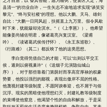
之才自居，以"奋其智能，愿为辅弼，使寰区大定，海
县清一"的功业自许，一生矢志不渝地追求实现"谈笑安
黎元"、"终与安社稷"的理想。他以大鹏、天马、雄剑
自比："大鹏一日同风起，扶摇直上九万里。假令风歇
时下来，犹能簸却沧溟水。"（《上李邕》）。他希望
能像姜尚辅佐明君，像诸葛亮兴复汉室。《梁甫
吟》、《读诸葛武侯传抒怀》、《永王东巡歌》、
《行路难》（其二）都反映了他的这类思想。
李白觉得凭借自己的才能，可以"出则以平交王
侯，遁则以俯视巢许"（《送烟子元演隐仙城山
序》），对于那些靠着门第荫封而享高官厚禄的权豪
势要，他投以强烈的鄙视，表现出傲岸不屈的性格。
他蔑视封建等级制度，不愿阿谀奉迎，也不屑于与俗
沉浮。现实的黑暗使他理想幻灭，封建礼教等级制度
的束缚使他窒息，他渴望个性的自由和解放，于是采
取狂放不羁的生活态度来挣脱桎梏、争取自由。其表