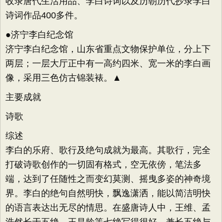
收录唐代生活用品、李白诗词以及历朝历代抄录李白
诗词作品400多件。
●济宁李白纪念馆
济宁李白纪念馆，山东省重点文物保护单位，分上下
两层；一层大厅正中有一高约四米、宽一米的李白画
像，采用三色仿古锦装裱。▲
主要成就
诗歌
综述
李白的乐府、歌行及绝句成就为最高。其歌行，完全
打破诗歌创作的一切固有格式，空无依傍，笔法多
端，达到了任随性之而变幻莫测、摇曳多姿的神奇境
界。李白的绝句自然明快，飘逸潇洒，能以简洁明快
的语言表达出无尽的情思。在盛唐诗人中，王维、孟