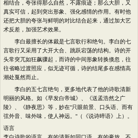
相结合，夸张得那么自然，不露痕迹；那么大胆，又
真实可信，起到突出形象、强化感情的作用。有时他
还把大胆的夸张与鲜明的对比结合起来，通过加大艺
术反差，加强艺术效果。
李白最擅长的体裁是七言歌行和绝句。李白的七
言歌行又采用了大开大合、跳跃宕荡的结构。诗的开
头常突兀如狂飙骤起，而诗的中间形象转换倏忽，往
往省略过渡照应，似无迹可循，诗的结尾多在感情高
潮处戛然而止。
李白的五七言绝句，更多地代表了他的诗歌清新
明丽的风格。如《早发白帝城》、《送孟浩然之广
陵》、《静夜思》等，妙在"只眼前景、口头语、而有
弦外音、味外味，使人神远。"（《说诗晬语》上）。
语言
李白诗歌的语言，有的清新如同口语，有的豪放，不