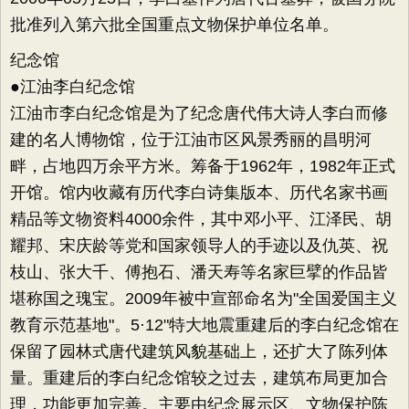
批准列入第六批全国重点文物保护单位名单。
纪念馆
●江油李白纪念馆
江油市李白纪念馆是为了纪念唐代伟大诗人李白而修
建的名人博物馆，位于江油市区风景秀丽的昌明河
畔，占地四万余平方米。筹备于1962年，1982年正式
开馆。馆内收藏有历代李白诗集版本、历代名家书画
精品等文物资料4000余件，其中邓小平、江泽民、胡
耀邦、宋庆龄等党和国家领导人的手迹以及仇英、祝
枝山、张大千、傅抱石、潘天寿等名家巨擘的作品皆
堪称国之瑰宝。2009年被中宣部命名为"全国爱国主义
教育示范基地"。5·12"特大地震重建后的李白纪念馆在
保留了园林式唐代建筑风貌基础上，还扩大了陈列体
量。重建后的李白纪念馆较之过去，建筑布局更加合
理，功能更加完善。主要由纪念展示区、文物保护陈