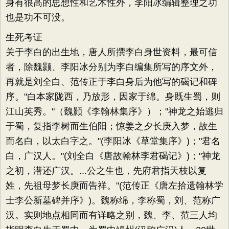
身有很高的思想性和艺术性外，李阳冰编辑整理之功
也是功不可没。
生死考证
关于李白的出生地，唐人所撰李白身世资料，最可信
者，除魏颢、李阳冰分别为李白编集所写的序文外，
再就是刘全白、范传正于李白身后为他写的碣记和碑
序。"白本家陇西，乃放形，因家于绵。身既生蜀，则
江山英秀。"（魏颢《李翰林集序》）；"神龙之始逃归
于蜀，复指李树而生伯阳；惊姜之夕长庚入梦，故生
而名白，以太白字之。"(李阳冰《草堂集序》)；"君名
白，广汉人。"(刘全白《唐故翰林李君碣记》)；"神龙
之初，潜还广汉。...公之生也，先府君指天枝以复
姓，先祖母梦长庚而告祥。"(范传正《唐左拾遗翰林学
士李公新墓碑并序》)。魏称绵，李称蜀，刘、范称广
汉。实则地点相同而有详略之别，魏、李、范三人均