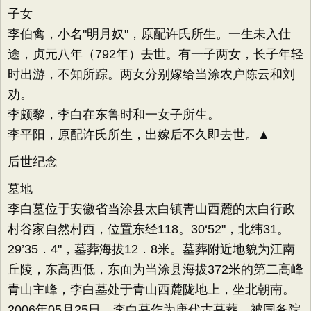
子女
李伯禽，小名"明月奴"，原配许氏所生。一生未入仕
途，贞元八年（792年）去世。有一子两女，长子年轻
时出游，不知所踪。两女分别嫁给当涂农户陈云和刘
劝。
李颇黎，李白在东鲁时和一女子所生。
李平阳，原配许氏所生，出嫁后不久即去世。▲
后世纪念
墓地
李白墓位于安徽省当涂县太白镇青山西麓的太白行政
村谷家自然村西，位置东经118。30‘52"，北纬31。
29’35．4"，墓葬海拔12．8米。墓葬附近地貌为江南
丘陵，东高西低，东面为当涂县海拔372米的第二高峰
青山主峰，李白墓处于青山西麓陇地上，坐北朝南。
2006年05月25日，李白墓作为唐代古墓葬，被国务院