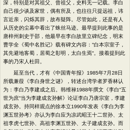
深，特别是对其祖父、曾祖父，史料无一记载。李白
自己很少谈及家世，偶有所及，也往往只提远祖，讳
言近亲，闪烁其辞，故布疑阵。尽管如此，还是有人
从历史的尘幕中看出了蛛丝马迹。最早提到此事的是
唐梓州刺史于邵，他最早在李白故里立碑纪念，明末
曹学全《蜀中名胜记》载有碑文内容："白本宗室子，
其先避地客蜀，居蜀之彰明，太白生焉"。接着提到此
事的乃宋人杜田。
延至当代，才有《中国青年报》1985年7月28日
所载兼葭《李白身世之谜》，转述台湾学者罗香林认
为：李白乃李建成之后。韩维禄1988年撰文《李白"五
世为庶"当为李建成玄孙解》论证李白乃唐宗室，李建
成玄孙。持同样观点的徐本立1990年发表《李白为李
渊五世孙考》亦认为李白应为凉武昭王十二世孙、太
祖李虎七世孙、高祖李渊五世孙、太子建成玄孙。而