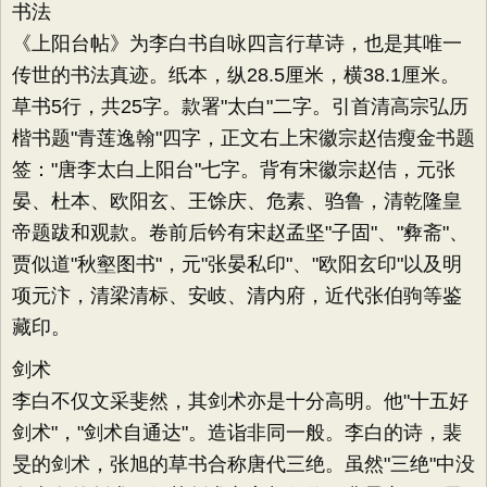
书法
《上阳台帖》为李白书自咏四言行草诗，也是其唯一
传世的书法真迹。纸本，纵28.5厘米，横38.1厘米。
草书5行，共25字。款署"太白"二字。引首清高宗弘历
楷书题"青莲逸翰"四字，正文右上宋徽宗赵佶瘦金书题
签："唐李太白上阳台"七字。背有宋徽宗赵佶，元张
晏、杜本、欧阳玄、王馀庆、危素、驺鲁，清乾隆皇
帝题跋和观款。卷前后钤有宋赵孟坚"子固"、"彜斋"、
贾似道"秋壑图书"，元"张晏私印"、"欧阳玄印"以及明
项元汴，清梁清标、安岐、清内府，近代张伯驹等鉴
藏印。
剑术
李白不仅文采斐然，其剑术亦是十分高明。他"十五好
剑术"，"剑术自通达"。造诣非同一般。李白的诗，裴
旻的剑术，张旭的草书合称唐代三绝。虽然"三绝"中没