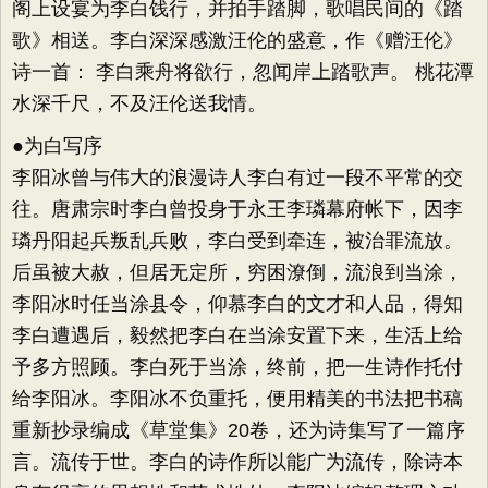
阁上设宴为李白饯行，并拍手踏脚，歌唱民间的《踏
歌》相送。李白深深感激汪伦的盛意，作《赠汪伦》
诗一首： 李白乘舟将欲行，忽闻岸上踏歌声。 桃花潭
水深千尺，不及汪伦送我情。
●为白写序
李阳冰曾与伟大的浪漫诗人李白有过一段不平常的交
往。唐肃宗时李白曾投身于永王李璘幕府帐下，因李
璘丹阳起兵叛乱兵败，李白受到牵连，被治罪流放。
后虽被大赦，但居无定所，穷困潦倒，流浪到当涂，
李阳冰时任当涂县令，仰慕李白的文才和人品，得知
李白遭遇后，毅然把李白在当涂安置下来，生活上给
予多方照顾。李白死于当涂，终前，把一生诗作托付
给李阳冰。李阳冰不负重托，便用精美的书法把书稿
重新抄录编成《草堂集》20卷，还为诗集写了一篇序
言。流传于世。李白的诗作所以能广为流传，除诗本