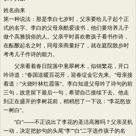
姓名由来
第一种说法：那是李白七岁时，父亲要给儿子起个正
式的名字。李白的父母亲酷爱读书，他们要培养儿子
做个高雅脱俗的人。父亲平时喜欢教孩子看书作诗，
在酝酿起名之时，同母亲商量好了，就在庭院散步时
考考儿子作诗的能力。
父亲看着春日院落中葱翠树木，似锦繁花，开口
吟诗道："春国送暖百花开，迎春绽金它先来。"母亲接
着道："火烧叶林红霞落"。李白知道父母吟了诗句的前
三句，故意留下最后一句，希望自己接续下去。他走
到正在盛开的李树花前，稍稍想了一下说："李花怒放
一树白"。
"白"——不正说出了李花的圣洁高雅吗？父亲灵机
一动，决定把妙句的头尾"李""白"二字选作孩子的名