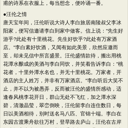
甫的诗系在衣服上，每当想念，便吟诵一番。
●汪伦之情
唐天宝年间，汪伦听说大诗人李白旅居南陵叔父李冰
阳家，便写信邀请李白到家中做客。信上说："先生好
游乎?此处有十里桃花。先生好饮乎?此处有万家酒
店。"李白素好饮酒，又闻有如此美景，欣然应邀而
至，却未见信中所言盛景。汪伦盛情款待，搬出用桃
花潭水酿成的美酒与李白同饮，并笑着告诉李白："桃
花者，十里外潭水名也，并无十里桃花。万家者，开
酒店的主人姓万，并非有万家酒店。"李白听后大笑不
止，并不以为被愚弄，反而被汪伦的盛情所感动，适
逢春风桃李花开日，群山无处不飞红，加之潭水深
碧，清澈晶莹，翠峦倒映，汪伦留李白连住数日，每
日以美酒相待，别时送名马八匹、官锦十端。李白在
东园古渡乘舟欲往万村，登旱路去庐山，汪伦在古岸