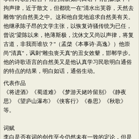
拘声律，近于散文，但都统一在"清水出芙蓉，天然去
雕饰"的自然美之中。这和他自觉地追求自然美有关。
他继承陈子昂的文学主张，以恢复诗骚传统为已任，
曾说"梁陈以来，艳薄斯极，沈休文又尚以声律，将复
古道，非我而谁欤？"（孟棨《本事诗·高逸》）他崇
尚"清真"，讽刺"雕虫丧天真"的丑女效颦，邯郸学步。
他的诗歌语言的自然美又是他认真学习民歌明白通俗
的特点的结果，明白如话，通俗生动。
代表作品
《将进酒》《蜀道难》《梦游天姥吟留别》《静夜
思》《望庐山瀑布》《侠客行》《春思》《秋歌》
等。
词赋
李白是否有词的创作至今仍然未有一致的定论，但是