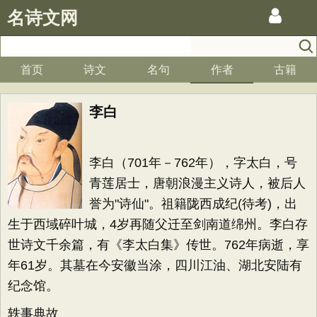
名诗文网
首页
诗文
名句
作者
古籍
李白
李白（701年－762年），字太白，号
青莲居士，唐朝浪漫主义诗人，被后人
誉为"诗仙"。祖籍陇西成纪(待考)，出
生于西域碎叶城，4岁再随父迁至剑南道绵州。李白存
世诗文千余篇，有《李太白集》传世。762年病逝，享
年61岁。其墓在今安徽当涂，四川江油、湖北安陆有
纪念馆。
轶事典故