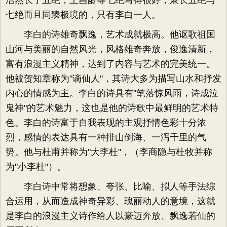
浩然长于五绝，王昌龄等七绝写得很好，兼长五绝与
七绝而且同臻极境的，只有李白一人。
李白的诗雄奇飘逸，艺术成就极高。他讴歌祖国
山河与美丽的自然风光，风格雄奇奔放，俊逸清新，
富有浪漫主义精神，达到了内容与艺术的完美统一。
他被贺知章称为"谪仙人"，其诗大多为描写山水和抒发
内心的情感为主。李白的诗具有"笔落惊风雨，诗成泣
鬼神"的艺术魅力，这也是他的诗歌中最鲜明的艺术特
色。李白的诗富于自我表现的主观抒情色彩十分浓
烈，感情的表达具有一种排山倒海、一泻千里的气
势。他与杜甫并称为"大李杜"，（李商隐与杜牧并称
为"小李杜"）。
李白诗中常将想象、夸张、比喻、拟人等手法综
合运用，从而造成神奇异彩、瑰丽动人的意境，这就
是李白的浪漫主义诗作给人以豪迈奔放、飘逸若仙的