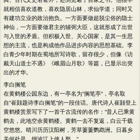
典、古代文史名著外，还浏览诸子百家之书。他很早
就相信喜欢道教，喜欢隐居山林，求仙学道；同时又
有建功立业的政治抱负。一方面要做超脱尘俗的隐士
神仙，一方面要做君主的辅弼大臣，这就形成了出世
与入世的矛盾。但积极入世、关心国家，是其一生思
想的主流，也是构成他作品进步内容的思想基础。李
白青少年时期在蜀地所写诗歌，留存很少，但像《访
戴天山道士不遇》《峨眉山月歌》等篇，已显示出突
出的才华。
李白搁笔
在黄鹤楼公园东边，有一亭名为"搁笔亭"，亭名取
自"崔颢题诗李白搁笔"的一段佳话。唐代诗人崔颢登上
黄鹤楼赏景写下了一首千古流传的名作："昔人已乘黄
鹤去，此地空余黄鹤楼。黄鹤一去不复返，白云千载
空悠悠。晴川历历汉阳树，芳草萋萋鹦鹉洲。日暮乡
关何处是，烟波江上使人愁。"