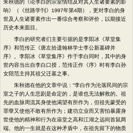
朱秋德的《论李白的宗室情结及对其人生诸要素的影
响》（《丝路学刊》1997年第4期），更对李白的身
世及人生诸要素作出一番综合考察和评价，以期接近
历史本来面目。
李白的研究者们主要引据的是李阳冰《草堂集
序》和范传正《唐左拾遗翰林学士李公新墓碑并
序》。李阳冰《草堂集序》作于李白同时，其中的身
世内容当出自李白口授，范传正作《序》时有李白孙
女陪范主持其祖父迁墓之事。
朱秋德在他的文章中说："李白作为沦落民间的宗
室之子的人生悲剧是命定的，是谁也无法解救的。祖
先的血脉周流其身使他渴望有所作为，但祖先蒙受的
罪孽又使他不敢有所作为；建功立业而又害怕暴露身
世使他的精神和行为在庙堂之高和江湖之远间首鼠两
端。他的一生就是在这种矛盾中，在祖先留下的物质