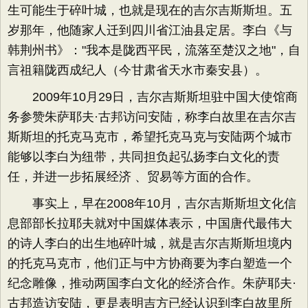
生可能生于碎叶城，也就是现在的吉尔吉斯斯坦。五
岁那年，他随家人迁到四川省江油县定居。李白《与
韩荆州书》："我本是陇西平民，流落至楚汉之地"，自
言祖籍陇西成纪人（今甘肃省天水市秦安县）。
2009年10月29日，吉尔吉斯斯坦驻中国大使馆商
务参赞朱萨耶夫·古邦访问安陆，称李白故里在吉尔吉
斯斯坦的托克马克市，希望托克马克与安陆两个城市
能够以李白为纽带，共同担负起弘扬李白文化的责
任，并进一步拓展经济 、贸易等方面的合作。
事实上，早在2008年10月，吉尔吉斯斯坦文化信
息部部长拉耶夫就对中国媒体表示，中国唐代最伟大
的诗人李白的出生地碎叶城，就是吉尔吉斯斯坦境内
的托克马克市，他们正与中方协商要为李白塑造一个
纪念雕像，推动两国李白文化的经济合作。朱萨耶夫·
古邦造访安陆，更是表明吉方已经认识到李白故里所