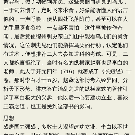
禽异鸟，做了动物饲养员。这些美丽而驯良的鸟儿，
由于饲养惯了，定时飞来求食，好像能听懂人的语言
似的，一声呼唤，便从四处飞落阶前，甚至可以在人
的手里啄食谷粒，一点都不害怕。这件事被传作奇
闻，最后竟使绵州刺史亲自到山中观看鸟儿们的就食
情况。这位刺史见他们能指挥鸟类的行动，认定他们
有道术，便想推荐二人去参加道科的考试。可是，二
人都婉言拒绝了。当时有名的纵横家赵蕤也是李白的
老师，此人于开元四年（716）就著成了《长短经》十
卷。那时李白才十五岁。赵蕤这部博考六经异同、分
析天下形势、讲求兴亡治乱之道的纵横家式的著作引
起了李白极大的兴趣。他以后一心要建功立业，喜谈
王霸之道，也正是受到这部书的影响。
思想
盛唐国力强盛，多数士人渴望建功立业。李白以不世