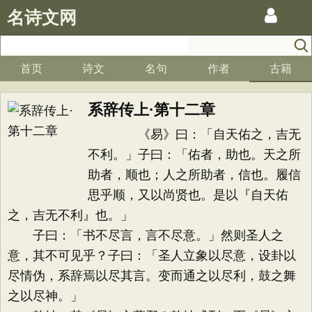
名诗文网
首页
诗文
名句
作者
古籍
系辞传上·第十二章
《易》曰：「自天佑之，吉无
不利。」子曰：「佑者，助也。天之所
助者，顺也；人之所助者，信也。履信
思乎顺，又以尚贤也。是以『自天佑
之，吉无不利』也。」
子曰：「书不尽言，言不尽意。」然则圣人之
意，其不可见乎？子曰：「圣人立象以尽意，设卦以
尽情伪，系辞焉以尽其言。变而通之以尽利，鼓之舞
之以尽神。」