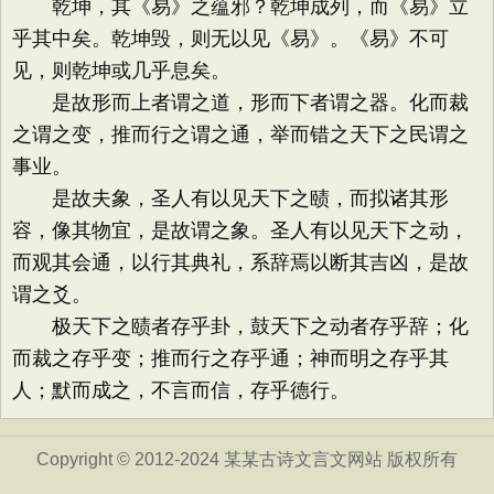
乾坤，其《易》之蕴邪？乾坤成列，而《易》立
乎其中矣。乾坤毁，则无以见《易》。《易》不可
见，则乾坤或几乎息矣。
是故形而上者谓之道，形而下者谓之器。化而裁
之谓之变，推而行之谓之通，举而错之天下之民谓之
事业。
是故夫象，圣人有以见天下之赜，而拟诸其形
容，像其物宜，是故谓之象。圣人有以见天下之动，
而观其会通，以行其典礼，系辞焉以断其吉凶，是故
谓之爻。
极天下之赜者存乎卦，鼓天下之动者存乎辞；化
而裁之存乎变；推而行之存乎通；神而明之存乎其
人；默而成之，不言而信，存乎德行。
Copyright © 2012-2024 某某古诗文言文网站 版权所有