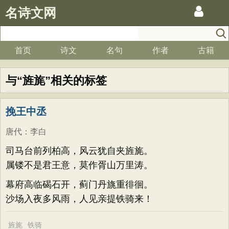
名诗文网
首页
诗文
名句
作者
古籍
与“旌旄”相关的标签
挽王中丞
唐代
：
李白
司马台前列柏高，风云犹自夹旌旄。
属镂不是君王意，莫作胥山万里涛。
幕府高临碣石开，蓟门丹旐重徘徊。
沙场入夜多风雨，人见亲提铁骑来！
旌旄
铁骑