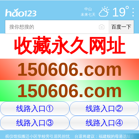
多云
推荐
娱乐
社会
搞笑
体育
19
中山
优
未来七天
百度一下
立即登录
收藏永久网址
2025年11月10日
19°C
/
多云
150606.com
意见反馈
PC版
网站地图
150606.com
京公网安备 11000002000001号 京ICP证030173号
线路入口①
线路入口②
服务协议
转码声明
意见反馈
线路入口③
线路入口④
殡仪馆拟搬迁小区学校旁引居民担忧
台退将建议：福建舰的母港选址台湾