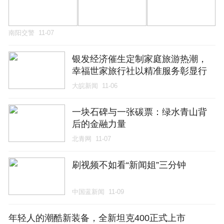
南阳交警
11-07
银发经济催生定制家庭旅游热潮，
幸福世家旅行社以精准服务彰显行
业价值
大皖新闻
11-06
一块石碑与一张碳票：绿水青山背
后的金融力量
北青网
11-07
刷视频不如看“新闻姐”三分钟
中国蓝新闻
11-09
年轻人的潮酷新装备，全新坦克400正式上市