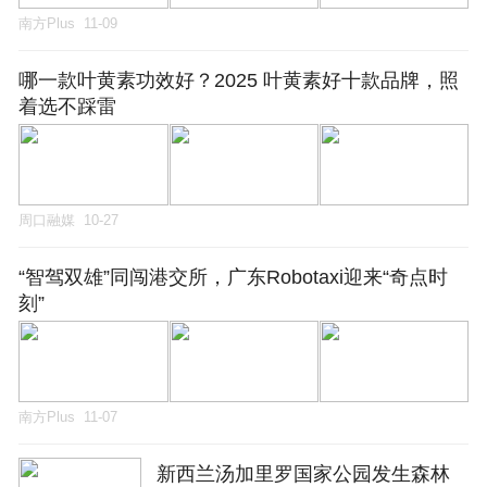
南方Plus
11-09
哪一款叶黄素功效好？2025 叶黄素好十款品牌，照
着选不踩雷
周口融媒
10-27
“智驾双雄”同闯港交所，广东Robotaxi迎来“奇点时
刻”
南方Plus
11-07
新西兰汤加里罗国家公园发生森林