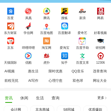
百度
凤凰
腾讯
搜狐
新浪
网易
东方财富
学信网
百度地图
百度翻译
爱奇艺
好看视频
京东
哔哩哔哩
淘宝网
爱淘宝
百度手助
研招网
天猫国际
优酷
虎扑
知乎
百度文库
12306
AI视频
惠生活
限时优惠
QQ音乐
违章查询
前程无忧
AI写作
心理疗愈
双色球
网址大全
更多
资讯
休闲
生活
查询
会计网
京东商城
58同城
优质爆款