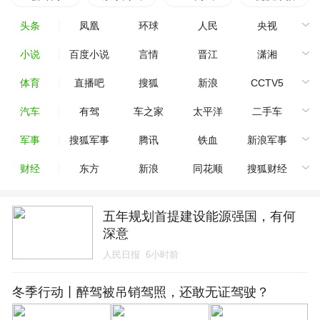
头条
凤凰
环球
人民
央视
小说
百度小说
言情
晋江
潇湘
体育
直播吧
搜狐
新浪
CCTV5
汽车
有驾
车之家
太平洋
二手车
军事
搜狐军事
腾讯
铁血
新浪军事
财经
东方
新浪
同花顺
搜狐财经
五年规划首提建设能源强国，有何
深意
人民日报
6小时前
冬季行动丨醉驾被吊销驾照，还敢无证驾驶？