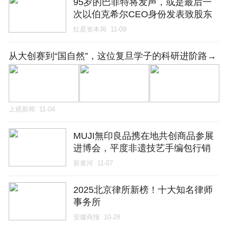
95岁的巴菲特将发声，或是最后一
次以伯克希尔CEO身份发表致股东
信
红星资本局
11-09
从大创赛到“国自然”，这位复旦学子的科研进阶路→
上观新闻
11-04
MUJI無印良品携在地共创商品参展
进博会，平度非遗技艺手编包行销
全国
新黄河
11-07
2025北京律所新榜！十大知名律师
事务所
安徽商报
10-28